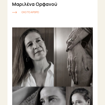
Enter/Exit
Μαριλένα Ορφανού
Θείτσες
ΟΛΟ ΤΟ ΑΡΘΡΟ
Little
Shops
Ζώα
Φυτά
Πράγματα
Ζώδια
Urban
Travelling
UrBook
Urban
Audio