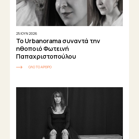
Heroes
Μικρές
ιστορίες
De
25 ΙΟΥΝ 2026
Το Urbanorama συναντά την
Gustibus
ηθοποιό Φωτεινή
Παπαχριστοπούλου
Motion
ΟΛΟ ΤΟ ΑΡΘΡΟ
Picture