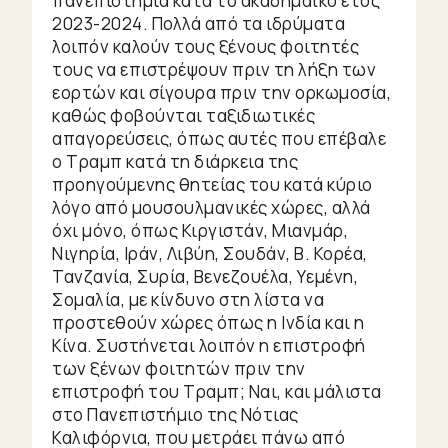
πανεπιστήμια κατά το ακαδημαϊκό έτος
Enter/Exit
2023-2024. Πολλά από τα ιδρύματα
Θείτσες
λοιπόν καλούν τους ξένους φοιτητές
Little
τους να επιστρέψουν πριν τη λήξη των
Shops
εορτών και σίγουρα πριν την ορκωμοσία,
καθώς φοβούνται ταξιδιωτικές
Ζώα
απαγορεύσεις, όπως αυτές που επέβαλε
Φυτά
ο Τραμπ κατά τη διάρκεια της
Πράγματα
προηγούμενης θητείας του κατά κύριο
Ζώδια
λόγο από μουσουλμανικές χώρες, αλλά
όχι μόνο, όπως Κιργιστάν, Μιανμάρ,
Urban
Νιγηρία, Ιράν, Λιβύη, Σουδάν, Β. Κορέα,
Τανζανία, Συρία, Βενεζουέλα, Υεμένη,
Travelling
Σομαλία, με κίνδυνο στη λίστα να
προστεθούν χώρες όπως η Ινδία και η
UrBook
Κίνα. Συστήνεται λοιπόν η επιστροφή
των ξένων φοιτητών πριν την
Urban
επιστροφή του Τραμπ; Ναι, και μάλιστα
Audio
στο Πανεπιστήμιο της Νότιας
Καλιφόρνια, που μετράει πάνω από