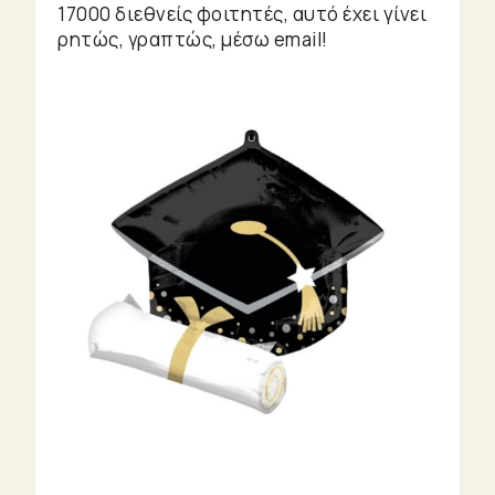
Heroes
17000 διεθνείς φοιτητές, αυτό έχει γίνει
Μικρές
ρητώς, γραπτώς, μέσω email!
ιστορίες
De
Gustibus
Motion
Picture