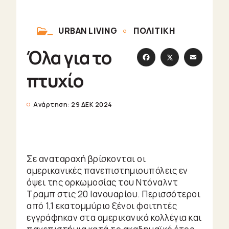
Κοινωνία
ΕΊΤΣΕΣ
Επιστήμη
URBAN LIVING
ΠΟΛΙΤΙΚΉ
Σχεδόν
ITTLE SHOPS
Αθλητισμός
Όλα για το
Πολιτική
ΏΑ ΦΥΤΆ ΠΡΆΓΜΑΤΑ
πτυχίο
Ελεύθερα
θέματα
ΏΔΙΑ
Virality
Ανάρτηση:
29 ΔΕΚ 2024
Ρουμπρίκες
Urban
Σε αναταραχή βρίσκονται οι
Strolling
αμερικανικές πανεπιστημιουπόλεις εν
Urban
όψει της ορκωμοσίας του Ντόναλντ
Legend
Τραμπ στις 20 Ιανουαρίου. Περισσότεροι
True
από 1,1 εκατομμύριο ξένοι φοιτητές
Crime
εγγράφηκαν στα αμερικανικά κολλέγια και