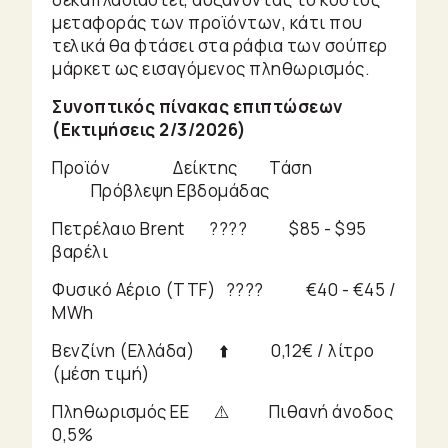
μεταφοράς των προϊόντων, κάτι που
τελικά θα φτάσει στα ράφια των σούπερ
μάρκετ ως εισαγόμενος πληθωρισμός.
Συνοπτικός πίνακας επιπτώσεων
(Εκτιμήσεις 2/3/2026)
Προϊόν Δείκτης Τάση
Πρόβλεψη Εβδομάδας
Πετρέλαιο Brent ???? $85 - $95
βαρέλι
Φυσικό Αέριο (TTF) ???? €40 - €45 /
MWh
Βενζίνη (Ελλάδα) ⬆️ 0,12€ / λίτρο
(μέση τιμή)
Πληθωρισμός ΕΕ ⚠️ Πιθανή άνοδος
0,5%