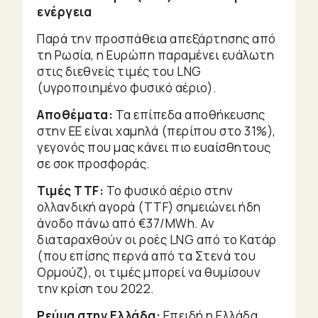
ενέργεια
Παρά την προσπάθεια απεξάρτησης από
τη Ρωσία, η Ευρώπη παραμένει ευάλωτη
στις διεθνείς τιμές του LNG
(υγροποιημένο φυσικό αέριο).
Αποθέματα:
Τα επίπεδα αποθήκευσης
στην ΕΕ είναι χαμηλά (περίπου στο 31%),
γεγονός που μας κάνει πιο ευαίσθητους
σε σοκ προσφοράς.
Τιμές TTF:
Το φυσικό αέριο στην
ολλανδική αγορά (TTF) σημειώνει ήδη
άνοδο πάνω από €37/MWh. Αν
διαταραχθούν οι ροές LNG από το Κατάρ
(που επίσης περνά από τα Στενά του
Ορμούζ), οι τιμές μπορεί να θυμίσουν
την κρίση του 2022.
Ρεύμα στην Ελλάδα:
Επειδή η Ελλάδα