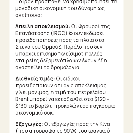
Το Ιράν προσπαθεί να χρησιμοποιήσει τη
μοναδική οικονομική του δύναμη ως
αντίποινα:
Απειλή αποκλεισμού:
Οι Φρουροί της
Επανάστασης (IRGC) έχουν εκδώσει
προειδοποιήσεις προς τα πλοία στα
Στενά του Ορμούζ. Παρόλο που δεν
υπάρχει επίσημο "κλείσιμο", πολλές
εταιρείες δεξαμενόπλοιων έχουν ήδη
αναστείλει τα δρομολόγια.
Διεθνείς τιμές:
Οι ειδικοί
προειδοποιούν ότι αν ο αποκλεισμός
γίνει μόνιμος, η τιμή του πετρελαίου
Brent μπορεί να εκτοξευθεί στα $120 -
$130 το βαρέλι, προκαλώντας παγκόσμιο
οικονομικό σοκ.
Εξαγωγές:
Οι εξαγωγές προς την Κίνα
(που απορροφά το 90\% του ιρανικού