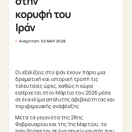
στην
Enter/Exit
Θείτσες
κορυφή του
Little
Ιράν
Shops
Ζώα
Ανάρτηση:
02 ΜΑΡ 2026
Φυτά
Πράγματα
Ζώδια
Urban
Οι εξελίξεις στο Ιράν έχουν πάρει μια
δραματική και ιστορική τροπή τις
Travelling
τελευταίες ώρες, καθώς η χώρα
εισέρχεται στον Μάρτιο του 2026 μέσα
UrBook
σε ένα κλίμα απόλυτης αβεβαιότητας και
περιφερειακής ανάφλεξης.
Urban
Μετά τα γεγονότα της 28ης
Audio
Φεβρουαρίου και της 1ης Μαρτίου, το
Ιράν βρίσκεται σε ένα σημείο καμπής που