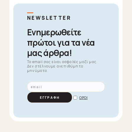
NEWSLETTER
Ενημερωθείτε
πρώτοι για τα νέα
μας άρθρα!
To email σας είναι ασφαλές μαζί μας.
Δεν στέλνουμε ανεπιθύμητα
μηνύματα.
ΟΡΟΙ
ΕΓΓΡΑΦΗ