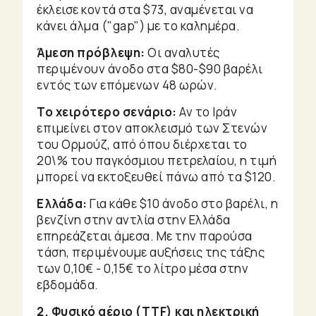
έκλεισε κοντά στα $73, αναμένεται να
κάνει άλμα ("gap") με το καλημέρα.
Άμεση πρόβλεψη:
Οι αναλυτές
περιμένουν άνοδο στα $80-$90 βαρέλι
εντός των επόμενων 48 ωρών.
Το χειρότερο σενάριο:
Αν το Ιράν
επιμείνει στον αποκλεισμό των Στενών
του Ορμούζ, από όπου διέρχεται το
20\% του παγκόσμιου πετρελαίου, η τιμή
μπορεί να εκτοξευθεί πάνω από τα $120.
Ελλάδα:
Για κάθε $10 άνοδο στο βαρέλι, η
βενζίνη στην αντλία στην Ελλάδα
επηρεάζεται άμεσα. Με την παρούσα
τάση, περιμένουμε αυξήσεις της τάξης
των 0,10€ - 0,15€ το λίτρο μέσα στην
εβδομάδα.
2. Φυσικό αέριο (TTF) και ηλεκτρική