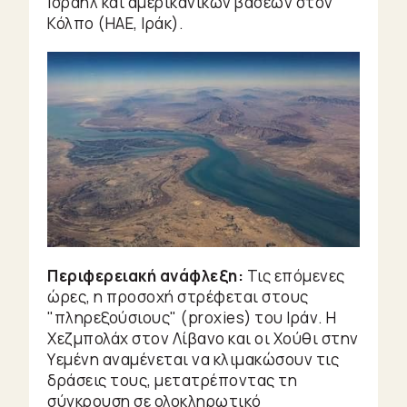
Ισραήλ και αμερικανικών βάσεων στον
Κόλπο (ΗΑΕ, Ιράκ).
Περιφερειακή ανάφλεξη:
Τις επόμενες
ώρες, η προσοχή στρέφεται στους
"πληρεξούσιους" (proxies) του Ιράν. Η
Χεζμπολάχ στον Λίβανο και οι Χούθι στην
Υεμένη αναμένεται να κλιμακώσουν τις
δράσεις τους, μετατρέποντας τη
σύγκρουση σε ολοκληρωτικό