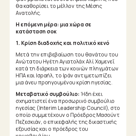
Heroes
θα καθορίσει το μέλλον της Μέσης
Μικρές
Ανατολής.
ιστορίες
Η επόμενη μέρα: μια χώρα σε
De
κατάσταση σοκ
Gustibus
1. Κρίση διαδοχής και πολιτικό κενό
Μετά την επιβεβαίωση του θανάτου του
Motion
Ανώτατου Ηγέτη Αγιατολάχ Αλί Χαμενεΐ
Picture
κατά τη διάρκεια των κοινών πληγμάτων
ΗΠΑ και Ισραήλ, το Ιράν αντιμετωπίζει
μια άνευ προηγουμένου κρίση ηγεσίας.
Μεταβατικό συμβούλιο:
Ήδη έχει
σχηματιστεί ένα προσωρινό συμβούλιο
ηγεσίας (Interim Leadership Council), στο
οποίο συμμετέχουν ο Πρόεδρος Μασούντ
Πεζεσκιάν, ο επικεφαλής της δικαστικής
εξουσίας και ο πρόεδρος του
κοινοβουλίου.