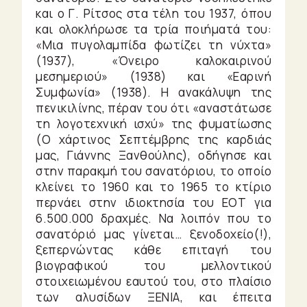
και ο Γ. Ρίτσος στα τέλη του 1937, όπου
και ολοκλήρωσε τα τρία ποιήματά του:
«Μια πυγολαμπίδα φωτίζει τη νύχτα»
(1937), «Όνειρο καλοκαιρινού
μεσημεριού» (1938) και «Εαρινή
Συμφωνία» (1938). Η ανακάλυψη της
πενικιλίνης, πέραν του ότι «αναστάτωσε
τη λογοτεχνική ισχύ» της φυματίωσης
(Ο χάρτινος Σεπτέμβρης της καρδιάς
μας, Γιάννης Ξανθούλης), οδήγησε και
στην παρακμή του σανατόριου, το οποίο
κλείνει το 1960 και το 1965 το κτίριο
περνάει στην ιδιοκτησία του ΕΟΤ για
6.500.000 δραχμές. Να λοιπόν που το
σανατόριό μας γίνεται… ξενοδοχείο(!),
ξεπερνώντας κάθε επιταγή του
βιογραφικού του μελλοντικού
στοιχειωμένου εαυτού του, στο πλαίσιο
των αλυσίδων ΞΕΝΙΑ, και έπειτα