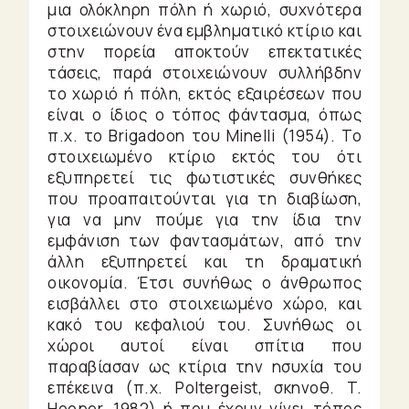
μια ολόκληρη πόλη ή χωριό, συχνότερα
στοιχειώνουν ένα εμβληματικό κτίριο και
στην πορεία αποκτούν επεκτατικές
τάσεις, παρά στοιχειώνουν συλλήβδην
το χωριό ή πόλη, εκτός εξαιρέσεων που
είναι ο ίδιος ο τόπος φάντασμα, όπως
π.χ. το Brigadoon του Minelli (1954). Το
στοιχειωμένο κτίριο εκτός του ότι
εξυπηρετεί τις φωτιστικές συνθήκες
που προαπαιτούνται για τη διαβίωση,
για να μην πούμε για την ίδια την
εμφάνιση των φαντασμάτων, από την
άλλη εξυπηρετεί και τη δραματική
οικονομία. Έτσι συνήθως ο άνθρωπος
εισβάλλει στο στοιχειωμένο χώρο, και
κακό του κεφαλιού του. Συνήθως οι
χώροι αυτοί είναι σπίτια που
παραβίασαν ως κτίρια την ησυχία του
επέκεινα (π.χ. Poltergeist, σκηνοθ. T.
Hooper, 1982) ή που έχουν γίνει τόπος