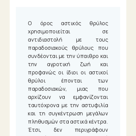
Enter/Exit
Θείτσες
Little
Ο όρος αστικός θρύλος
Shops
χρησιμοποιείται σε
Ζώα
αντιδιαστολή με τους
Φυτά
παραδοσιακούς θρύλους που
Πράγματα
συνδέονται με την ύπαιθρο και
Ζώδια
την αγροτική ζωή και
Urban
προφανώς οι ίδιοι οι αστικοί
θρύλοι έπονται των
Travelling
παραδοσιακών, μιας που
αρχίζουν να εμφανίζονται
UrBook
ταυτόχρονα με την αστυφιλία
και τη συγκέντρωση μεγάλων
Urban
πληθυσμών στα αστικά κέντρα.
Audio
Έτσι, δεν περιγράφουν