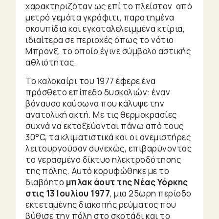
χαρακτηριζόταν ως επί το πλείστον από
μετρό γεμάτα γκράφιτι, παρατημένα
σκουπίδια και εγκαταλελειμμένα κτίρια,
ιδιαίτερα σε περιοχές όπως το νότιο
Μπρονξ, το οποίο έγινε σύμβολο αστικής
αθλιότητας.
Το καλοκαίρι του 1977 έφερε ένα
πρόσθετο επίπεδο δυσκολιών: έναν
βάναυσο καύσωνα που κάλυψε την
ανατολική ακτή. Με τις θερμοκρασίες
συχνά να εκτοξεύονται πάνω από τους
30°C, τα κλιματιστικά και οι ανεμιστήρες
λειτουργούσαν συνεχώς, επιβαρύνοντας
το γερασμένο δίκτυο ηλεκτροδότησης
της πόλης. Αυτό κορυφώθηκε με το
διαβόητο
μπλακ άουτ της Νέας Υόρκης
στις 13 Ιουλίου 1977
, μια 25ωρη περίοδο
εκτεταμένης διακοπής ρεύματος που
βύθισε την πόλη στο σκοτάδι και το