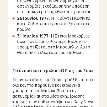
απευθυνόμενο σε έναν αρχηγό της
αστυνομίας, εκτόξευσε την υπόθεση
στο επίκεντρο της εθνικής προσοχής.
26 Ιουνίου 1977:
Η Τζούντι Πλασίντο
και ο Σαλ Λούπο τραυματίζονται στο
Κουίνς.
31 Ιουλίου 1977:
Η Στέισι Μόσκοβιτς
δολοφονείται, ο Ρόμπερτ Βιολάντε
τραυματίζεται στο Μπρούκλιν. Αυτή
θα ήταν η τελευταία του επίθεση.
Το όνομα και η τρέλα: «Ο Γιος του Σαμ»
Το όνομα «Γιος του Σαμ» προήλθε από τα
όλο και πιο παράξενα και ειρωνικά
γράμματα του Μπέρκοβιτς στην
αστυνομία και στα μέσα ενημέρωσης,
κυρίως στον αρθρογράφο των
Daily News