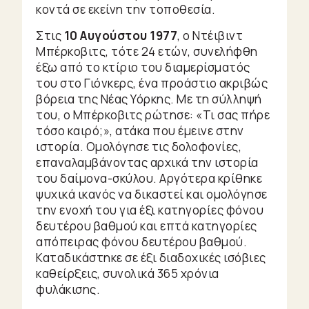
κοντά σε εκείνη την τοποθεσία.
Στις
10 Αυγούστου 1977
, ο Ντέιβιντ
Μπέρκοβιτς, τότε 24 ετών, συνελήφθη
έξω από το κτίριο του διαμερίσματός
του στο Γιόνκερς, ένα προάστιο ακριβώς
βόρεια της Νέας Υόρκης. Με τη σύλληψή
του, ο Μπέρκοβιτς ρώτησε: «Τι σας πήρε
τόσο καιρό;», ατάκα που έμεινε στην
ιστορία. Ομολόγησε τις δολοφονίες,
επαναλαμβάνοντας αρχικά την ιστορία
του δαίμονα-σκύλου. Αργότερα κρίθηκε
ψυχικά ικανός να δικαστεί και ομολόγησε
την ενοχή του για έξι κατηγορίες φόνου
δευτέρου βαθμού και επτά κατηγορίες
απόπειρας φόνου δευτέρου βαθμού.
Καταδικάστηκε σε έξι διαδοχικές ισόβιες
καθείρξεις, συνολικά 365 χρόνια
φυλάκισης.