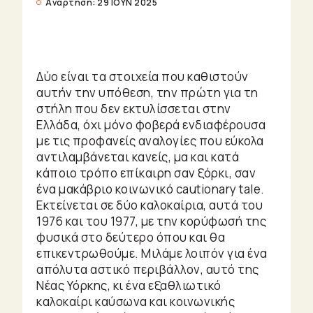
Enter/Exit
Ανάρτηση:
29 ΙΟΥΝ 2025
Θείτσες
Little
Shops
Δύο είναι τα στοιχεία που καθιστούν
Ζώα
αυτήν την υπόθεση, την πρώτη για τη
Φυτά
στήλη που δεν εκτυλίσσεται στην
Πράγματα
Ελλάδα, όχι μόνο φοβερά ενδιαφέρουσα
Ζώδια
με τις προφανείς αναλογίες που εύκολα
αντιλαμβάνεται κανείς, μα και κατά
Urban
κάποιο τρόπο επίκαιρη σαν ξόρκι, σαν
ένα μακάβριο κοινωνικό cautionary tale.
Travelling
Εκτείνεται σε δύο καλοκαίρια, αυτά του
1976 και του 1977, με την κορύφωσή της
UrBook
φυσικά στο δεύτερο όπου και θα
επικεντρωθούμε. Μιλάμε λοιπόν για ένα
Urban
απόλυτα αστικό περιβάλλον, αυτό της
Νέας Υόρκης, κι ένα εξαθλιωτικό
Audio
καλοκαίρι καύσωνα και κοινωνικής