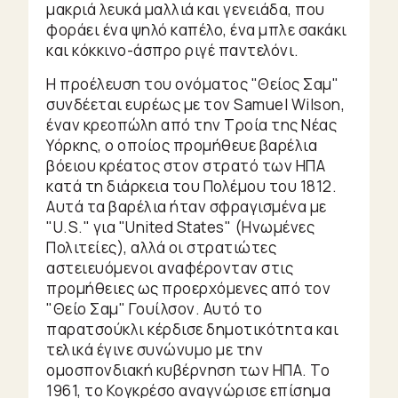
μακριά λευκά μαλλιά και γενειάδα, που
φοράει ένα ψηλό καπέλο, ένα μπλε σακάκι
και κόκκινο-άσπρο ριγέ παντελόνι.
Η προέλευση του ονόματος "Θείος Σαμ"
συνδέεται ευρέως με τον Samuel Wilson,
έναν κρεοπώλη από την Τροία της Νέας
Υόρκης, ο οποίος προμήθευε βαρέλια
βόειου κρέατος στον στρατό των ΗΠΑ
κατά τη διάρκεια του Πολέμου του 1812.
Αυτά τα βαρέλια ήταν σφραγισμένα με
"U.S." για "United States" (Ηνωμένες
Πολιτείες), αλλά οι στρατιώτες
αστειευόμενοι αναφέρονταν στις
προμήθειες ως προερχόμενες από τον
"Θείο Σαμ" Γουίλσον. Αυτό το
παρατσούκλι κέρδισε δημοτικότητα και
τελικά έγινε συνώνυμο με την
ομοσπονδιακή κυβέρνηση των ΗΠΑ. Το
1961, το Κογκρέσο αναγνώρισε επίσημα