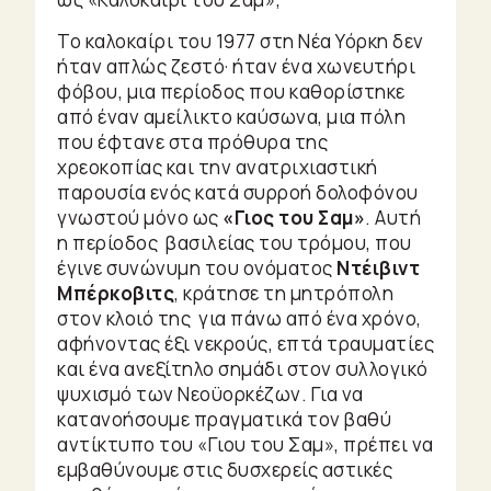
Το καλοκαίρι του 1977 στη Νέα Υόρκη δεν
ήταν απλώς ζεστό· ήταν ένα χωνευτήρι
φόβου, μια περίοδος που καθορίστηκε
από έναν αμείλικτο καύσωνα, μια πόλη
που έφτανε στα πρόθυρα της
χρεοκοπίας και την ανατριχιαστική
παρουσία ενός κατά συρροή δολοφόνου
γνωστού μόνο ως
«Γιος του Σαμ»
. Αυτή
η περίοδος βασιλείας του τρόμου, που
έγινε συνώνυμη του ονόματος
Ντέιβιντ
Μπέρκοβιτς
, κράτησε τη μητρόπολη
στον κλοιό της για πάνω από ένα χρόνο,
αφήνοντας έξι νεκρούς, επτά τραυματίες
και ένα ανεξίτηλο σημάδι στον συλλογικό
ψυχισμό των Νεοϋορκέζων. Για να
κατανοήσουμε πραγματικά τον βαθύ
αντίκτυπο του «Γιου του Σαμ», πρέπει να
εμβαθύνουμε στις δυσχερείς αστικές