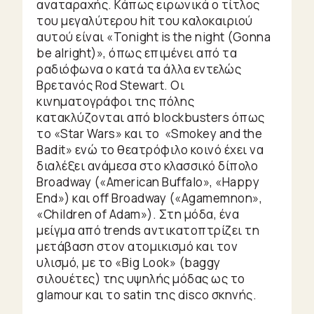
Heroes
αναταραχής. Κάπως ειρωνικά ο τίτλος
του μεγαλύτερου hit του καλοκαιριού
Μικρές
αυτού είναι «Tonight is the night (Gonna
ιστορίες
be alright)», όπως επιμένει από τα
De
ραδιόφωνα ο κατά τα άλλα εντελώς
Βρετανός Rod Stewart. Οι
Gustibus
κινηματογράφοι της πόλης
κατακλύζονται από blockbusters όπως
Motion
το «Star Wars» και το «Smokey and the
Badit» ενώ το θεατρόφιλο κοινό έχει να
Picture
διαλέξει ανάμεσα στο κλασσικό δίπολο
Broadway («American Buffalo», «Happy
End») και off Brοadway («Agamemnon»,
«Children of Adam»). Στη μόδα, ένα
μείγμα από trends αντικατοπτρίζει τη
μετάβαση στον ατομικισμό και τον
υλισμό, με το «Big Look» (baggy
σιλουέτες) της υψηλής μόδας ως το
glamour και το satin της disco σκηνής.