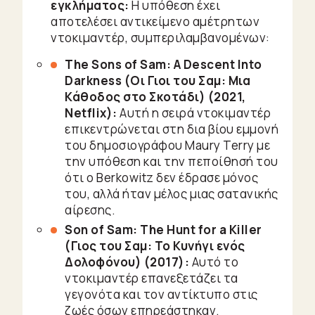
εγκλήματος:
Η υπόθεση έχει
αποτελέσει αντικείμενο αμέτρητων
ντοκιμαντέρ, συμπεριλαμβανομένων:
The Sons of Sam: A Descent Into
Darkness (Οι Γιοι του Σαμ: Μια
Κάθοδος στο Σκοτάδι) (2021,
Netflix):
Αυτή η σειρά ντοκιμαντέρ
επικεντρώνεται στη δια βίου εμμονή
του δημοσιογράφου Maury Terry με
την υπόθεση και την πεποίθησή του
ότι ο Berkowitz δεν έδρασε μόνος
του, αλλά ήταν μέλος μιας σατανικής
αίρεσης.
Son of Sam: The Hunt for a Killer
(Γιος του Σαμ: Το Κυνήγι ενός
Δολοφόνου) (2017):
Αυτό το
ντοκιμαντέρ επανεξετάζει τα
γεγονότα και τον αντίκτυπο στις
ζωές όσων επηρεάστηκαν.