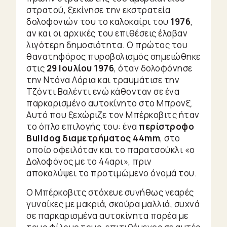
στρατού, ξεκίνησε την εκστρατεία
δολοφονιών του το καλοκαίρι του
1976
,
αν και οι αρχικές του επιθέσεις έλαβαν
λιγότερη δημοσιότητα. Ο πρώτος του
θανατηφόρος πυροβολισμός σημειώθηκε
στις
29 Ιουλίου 1976
, όταν δολοφόνησε
την Ντόνα Λόρια και τραυμάτισε την
Τζόντι Βαλέντι ενώ κάθονταν σε ένα
παρκαρισμένο αυτοκίνητο στο Μπρονξ.
Αυτό που ξεχώριζε τον Μπέρκοβιτς ήταν
το όπλο επιλογής του: ένα
περίστροφο
Bulldog διαμετρήματος 44
mm
, στο
οποίο οφειλόταν και το παρατσούκλι «ο
Δολοφόνος με το 44αρι», πριν
αποκαλύψει το προτιμώμενο όνομά του.
Ο Μπέρκοβιτς στόχευε συνήθως νεαρές
γυναίκες με μακριά, σκούρα μαλλιά, συχνά
σε παρκαρισμένα αυτοκίνητα παρέα με