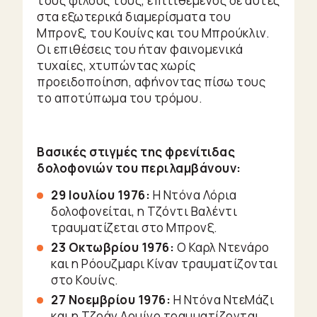
τους φίλους τους, επιτιθέμενος σε αυτές
στα εξωτερικά διαμερίσματα του
Μπρονξ, του Κουίνς και του Μπρούκλιν.
Οι επιθέσεις του ήταν φαινομενικά
τυχαίες, χτυπώντας χωρίς
προειδοποίηση, αφήνοντας πίσω τους
το αποτύπωμα του τρόμου.
Βασικές στιγμές της φρενίτιδας
δολοφονιών του περιλαμβάνουν:
29 Ιουλίου 1976:
Η Ντόνα Λόρια
δολοφονείται, η Τζόντι Βαλέντι
τραυματίζεται στο Μπρονξ.
23 Οκτωβρίου 1976:
Ο Καρλ Ντενάρο
και η Ρόουζμαρι Κίναν τραυματίζονται
στο Κουίνς.
27 Νοεμβρίου 1976:
Η Ντόνα ΝτεΜάζι
και η Τζοάν Λομίνο τραυματίζονται