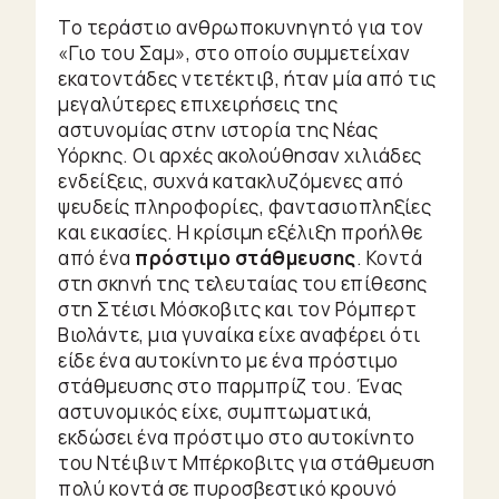
Το τεράστιο ανθρωποκυνηγητό για τον
«Γιο του Σαμ», στο οποίο συμμετείχαν
εκατοντάδες ντετέκτιβ, ήταν μία από τις
μεγαλύτερες επιχειρήσεις της
αστυνομίας στην ιστορία της Νέας
Υόρκης. Οι αρχές ακολούθησαν χιλιάδες
ενδείξεις, συχνά κατακλυζόμενες από
ψευδείς πληροφορίες, φαντασιοπληξίες
και εικασίες. Η κρίσιμη εξέλιξη προήλθε
από ένα
πρόστιμο στάθμευσης
. Κοντά
στη σκηνή της τελευταίας του επίθεσης
στη Στέισι Μόσκοβιτς και τον Ρόμπερτ
Βιολάντε, μια γυναίκα είχε αναφέρει ότι
είδε ένα αυτοκίνητο με ένα πρόστιμο
στάθμευσης στο παρμπρίζ του. Ένας
αστυνομικός είχε, συμπτωματικά,
εκδώσει ένα πρόστιμο στο αυτοκίνητο
του Ντέιβιντ Μπέρκοβιτς για στάθμευση
πολύ κοντά σε πυροσβεστικό κρουνό