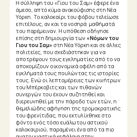
Η σύλληψη του «Γιου του Σαμ» έφερε ένα
άμεσο, απτό κύμα ανακούφισης στη Νέα
Υόρκη. Το καλοκαίρι του φόβου τελείωσε
επιτέλους, αν και τα νοσηρά μαθήματά
του παρέμειναν. Η υπόθεση οδήγησε
επίσης στη δημιουργία των
«Νόμων του
Γιου του Σαμ»
στη Νέα Υόρκη και σε άλλες
πολιτείες, που σχεδιάστηκαν για να
αποτρέψουν τους εγκληματίες από το να
αποκομίζουν οικονομικά οφέλη από τα
εγκλήματά τους πουλώντας τις ιστορίες
τους. Ενώ οι λεπτομέρειες των κινήτρων
του Μπέρκοβιτς και των πιθανών
συνεργών του έχουν συζητηθεί και
διερευνηθεί με την πάροδο των ετών, η
θεμελιώδης αφήγηση της τρομοκρατικής
του φρενίτιδας, που εκτυλίχθηκε στο
φόντο ενός τόσο ευάλωτου αστικού
καλοκαιριού, παραμένει ένα από τα πιο
ανατριχιαστικά κεφάλαια στην