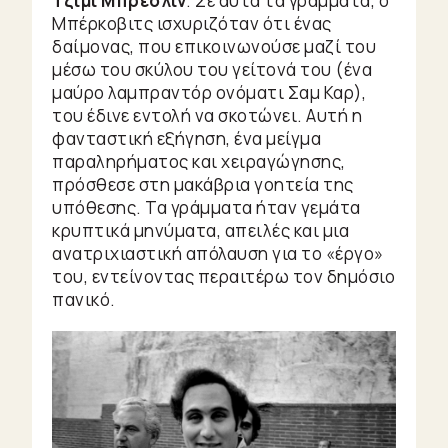
Τζίμι Μπρέσλιν
. Σε αυτά τα γράμματα, ο
Μπέρκοβιτς ισχυριζόταν ότι ένας
δαίμονας, που επικοινωνούσε μαζί του
μέσω του σκύλου του γείτονά του (ένα
μαύρο λαμπραντόρ ονόματι Σαμ Καρ),
του έδινε εντολή να σκοτώνει. Αυτή η
φανταστική εξήγηση, ένα μείγμα
παραληρήματος και χειραγώγησης,
πρόσθεσε στη μακάβρια γοητεία της
υπόθεσης. Τα γράμματα ήταν γεμάτα
κρυπτικά μηνύματα, απειλές και μια
ανατριχιαστική απόλαυση για το «έργο»
του, εντείνοντας περαιτέρω τον δημόσιο
πανικό.