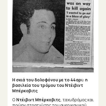
Η σκιά του δολοφόνου με το 44αρι: η
βασιλεία του τρόμου του Ντέιβιντ
Μπέρκοβιτς
Ο
Ντέιβιντ Μπέρκοβιτς
, ταχυδρόμος και
πρώην στρατιώτης του αμερικανικού