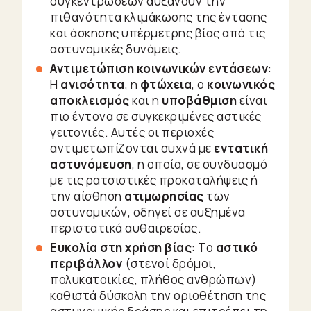
συγκεντρώσεων αυξάνουν την
πιθανότητα κλιμάκωσης της έντασης
και άσκησης υπέρμετρης βίας από τις
αστυνομικές δυνάμεις.
Αντιμετώπιση κοινωνικών εντάσεων
:
Η
ανισότητα
, η
φτώχεια
, ο
κοινωνικός
αποκλεισμός
και η
υποβάθμιση
είναι
πιο έντονα σε συγκεκριμένες αστικές
γειτονιές. Αυτές οι περιοχές
αντιμετωπίζονται συχνά με
εντατική
αστυνόμευση
, η οποία, σε συνδυασμό
με τις ρατσιστικές προκαταλήψεις ή
την αίσθηση
ατιμωρησίας
των
αστυνομικών, οδηγεί σε αυξημένα
περιστατικά αυθαιρεσίας.
Ευκολία στη χρήση βίας
: Το
αστικό
περιβάλλον
(στενοί δρόμοι,
πολυκατοικίες, πλήθος ανθρώπων)
καθιστά δύσκολη την οριοθέτηση της