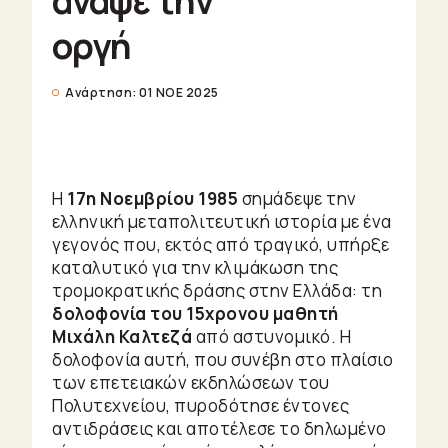
άναψε την
Enter/Exit
Θείτσες
οργή
Little
Shops
Ανάρτηση:
01 ΝΟΕ 2025
Ζώα
Φυτά
Πράγματα
Η
17η Νοεμβρίου 1985
σημάδεψε την
Ζώδια
ελληνική μεταπολιτευτική ιστορία με ένα
Urban
γεγονός που, εκτός από τραγικό, υπήρξε
καταλυτικό για την κλιμάκωση της
Travelling
τρομοκρατικής δράσης στην Ελλάδα: τη
δολοφονία του 15χρονου μαθητή
UrBook
Μιχάλη Καλτεζά
από αστυνομικό. Η
δολοφονία αυτή, που συνέβη στο πλαίσιο
Urban
των επετειακών εκδηλώσεων του
Πολυτεχνείου, πυροδότησε έντονες
Audio
αντιδράσεις και αποτέλεσε το δηλωμένο