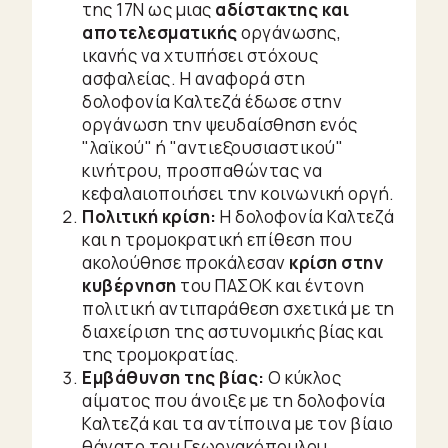
της 17Ν ως μιας
αδίστακτης και
αποτελεσματικής
οργάνωσης,
ικανής να χτυπήσει στόχους
ασφαλείας. Η αναφορά στη
δολοφονία Καλτεζά έδωσε στην
οργάνωση την ψευδαίσθηση ενός
"λαϊκού" ή "αντιεξουσιαστικού"
κινήτρου, προσπαθώντας να
κεφαλαιοποιήσει την κοινωνική οργή.
Πολιτική κρίση:
Η δολοφονία Καλτεζά
και η τρομοκρατική επίθεση που
ακολούθησε προκάλεσαν
κρίση στην
κυβέρνηση
του ΠΑΣΟΚ και έντονη
πολιτική αντιπαράθεση σχετικά με τη
διαχείριση της αστυνομικής βίας και
της τρομοκρατίας.
Εμβάθυνση της βίας:
Ο κύκλος
αίματος που άνοιξε με τη δολοφονία
Καλτεζά και τα αντίποινα με τον βίαιο
θάνατο του Γεωργακόπουλου