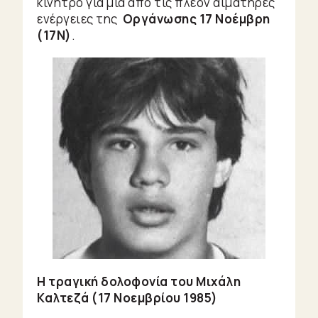
κίνητρο για μία από τις πλέον αιματηρές
Heroes
ενέργειες της
Οργάνωσης 17 Νοέμβρη
Μικρές
(17Ν)
.
ιστορίες
De
Gustibus
Motion
Picture
Η τραγική δολοφονία του Μιχάλη
Καλτεζά (17 Νοεμβρίου 1985)