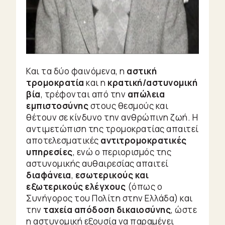
Και τα δύο φαινόμενα, η
αστική
τρομοκρατία
και η
κρατική/αστυνομική
βία
, τρέφονται από την
απώλεια
εμπιστοσύνης
στους θεσμούς και
θέτουν σε κίνδυνο την ανθρώπινη ζωή. Η
αντιμετώπιση της τρομοκρατίας απαιτεί
αποτελεσματικές
αντιτρομοκρατικές
υπηρεσίες
, ενώ ο περιορισμός της
αστυνομικής αυθαιρεσίας απαιτεί
διαφάνεια
,
εσωτερικούς και
εξωτερικούς ελέγχους
(όπως ο
Συνήγορος του Πολίτη στην Ελλάδα) και
την
ταχεία απόδοση δικαιοσύνης
, ώστε
η αστυνομική εξουσία να παραμένει