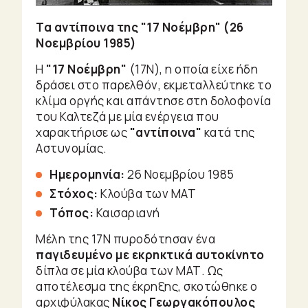
Τα αντίποινα της "17 Νοέμβρη" (26
Νοεμβρίου 1985)
Η
"17 Νοέμβρη"
(17Ν), η οποία είχε ήδη
δράσει στο παρελθόν, εκμεταλλεύτηκε το
κλίμα οργής και απάντησε στη δολοφονία
του Καλτεζά με μία ενέργεια που
χαρακτήρισε ως
"αντίποινα"
κατά της
Αστυνομίας.
Ημερομηνία:
26 Νοεμβρίου 1985
Στόχος:
Κλούβα των ΜΑΤ
Τόπος:
Καισαριανή
Μέλη της 17Ν πυροδότησαν ένα
παγιδευμένο με εκρηκτικά αυτοκίνητο
δίπλα σε μία κλούβα των ΜΑΤ. Ως
αποτέλεσμα της έκρηξης, σκοτώθηκε ο
αρχιφύλακας
Νίκος Γεωργακόπουλος